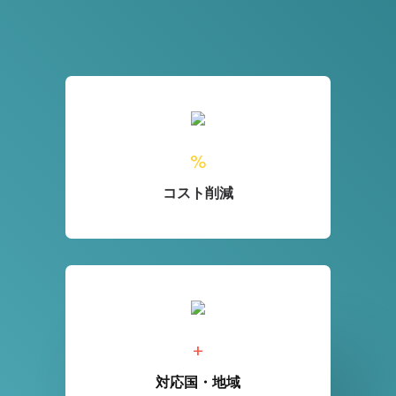
%
コスト削減
+
対応国・地域