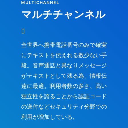
MULTICHANNEL
マルチチャンネル
全世界へ携帯電話番号のみで確実
150年
にテキストを伝えれる数少ない手
通の通
段。音声通話と異なりメッセージ
のみで
がテキストとして残る為、情報伝
能。近
達に最適。利用者数の多さ、高い
ール等
独立性を誇ることから認証コード
ている
の送付などセキュリティ分野での
Topa
利用が増加している。
信、国